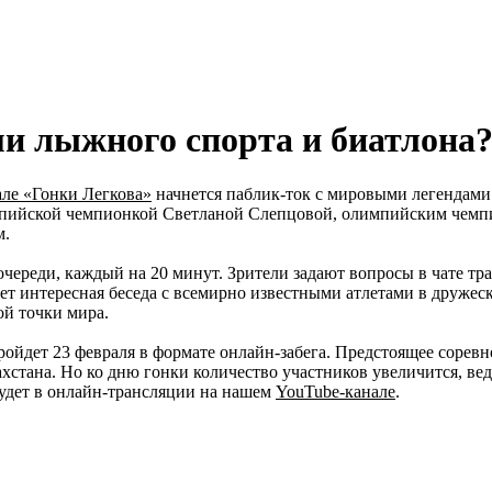
ми лыжного спорта и биатлона
ле «Гонки Легкова»
начнется паблик-ток с мировыми легендами
лимпийской чемпионкой Светланой Слепцовой, олимпийским че
м.
 очереди, каждый на 20 минут. Зрители задают вопросы в чате т
ет интересная беседа с всемирно известными атлетами в друже
ой точки мира.
ройдет 23 февраля в формате онлайн-забега. Предстоящее сорев
хстана. Но ко дню гонки количество участников увеличится, ведь 
будет в онлайн-трансляции на нашем
YouTube-канале
.