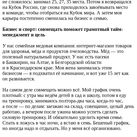
не сложилось: занимал 25, 27, 35 места. Потом я возвращался
на Кубок России, где снова приходилось завоёвывать место
в команде, чтобы отобраться на Кубок мира. А затем моя
карьера постепенно сменилась на бизнес и семью.
Бизнес и спорт: совмещать поможет грамотный тайм-
менеджмент и цель
У нас семейная медовая компания: интернет-магазин товаров
для здоровья, мёда и продуктов пчеловодства. Мёд — это
полезный натуральный продукт. У нас есть пасеки
в Башкирии, на Алтае, в Белгородской области
и в Краснодарском крае. Моя жена занималась этим
бизнесом — я подхватил её начинание, и вот уже 15 лет как
он развивается.
На самом деле совмещать можно всё. Мой график очень
плотный: с утра мы ведём детей в сад и школу, потом я еду
на тренировку, занимаюсь полтора-два часа, когда-то час,
а после — по делам: заезжаю на склад, совещание, целый день
работаю, а вечером после ужина можно успеть сделать
силовую тренировку. И обязательно уделить время семье.
Спать я ложусь в час ночи, а встаю в семь. Бешеный график,
но иногда надо и отдыхать. Но у меня всё организовано.