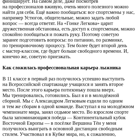
финиширует. На самом деле, даже посмотрев
на профессионалов вживую, очень много полезного можно
найти для себя. Ещё важно пообщаться: все спортсмены у нас,
например Устюгов, общительные, можно задать любой
вопрос — всегда ответят. На «Гонке Легкова» царит
дружественная обстановка, есть доступ к спортсменам, можно
спокойно пообщаться и пожать руку. Поэтому советую
заранее подготовить вопросы: по питанию, по разминке,
по тренировочному процессу. Тем более будет второй день
с мастер-классом, где будет больше свободного времени. И,
конечно же, советую приезжать.
Как сложилась профессиональная карьера лыжника
В 11 классе в первый раз получилось успешно выступить
на Всероссийской спартакиаде учащихся и занять второе
место. После этого карьера потихоньку пошла вверх.
Мы тренировались, готовились. Был я и в молодёжной
сборной. Мы с Александром Легковым ездили по одним
и тем же сборам в одной команде. Выступал я на молодёжном
чемпионате мира, занял седьмое место. Во взрослом спорте
была запоминающаяся победа — Континентальный кубок
Восточной Европы — в посёлке Вершина Тёи у меня
получилось выиграть в основной дистанции свободным
стилем. Участвовал я в Кубке мира, но, к сожалению,