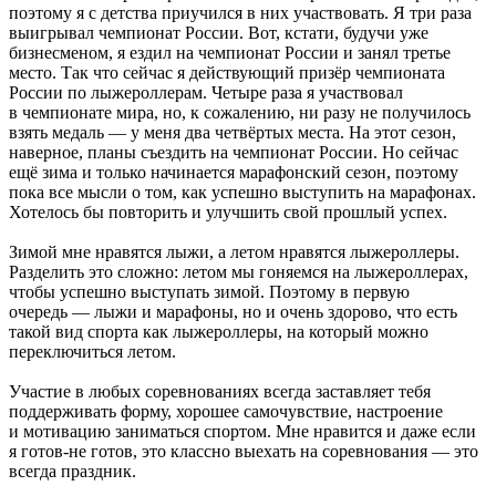
поэтому я с детства приучился в них участвовать. Я три раза
выигрывал чемпионат России. Вот, кстати, будучи уже
бизнесменом, я ездил на чемпионат России и занял третье
место. Так что сейчас я действующий призёр чемпионата
России по лыжероллерам. Четыре раза я участвовал
в чемпионате мира, но, к сожалению, ни разу не получилось
взять медаль — у меня два четвёртых места. На этот сезон,
наверное, планы съездить на чемпионат России. Но сейчас
ещё зима и только начинается марафонский сезон, поэтому
пока все мысли о том, как успешно выступить на марафонах.
Хотелось бы повторить и улучшить свой прошлый успех.
Зимой мне нравятся лыжи, а летом нравятся лыжероллеры.
Разделить это сложно: летом мы гоняемся на лыжероллерах,
чтобы успешно выступать зимой. Поэтому в первую
очередь — лыжи и марафоны, но и очень здорово, что есть
такой вид спорта как лыжероллеры, на который можно
переключиться летом.
Участие в любых соревнованиях всегда заставляет тебя
поддерживать форму, хорошее самочувствие, настроение
и мотивацию заниматься спортом. Мне нравится и даже если
я готов-не готов, это классно выехать на соревнования — это
всегда праздник.