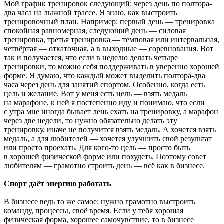
Мой график тренировок следующий: через день по полтора-
два часа на лыжной трассе. Я знаю, как выстроить
тренировочный план. Например: первый день — тренировка
спокойная равномерная, следующий день — силовая
тренировка, третья тренировка — темповая или интервальная,
четвёртая — откаточная, а в выходные — соревнования. Вот
так и получается, что если в неделю делать четыре
тренировки, то можно себя поддерживать в уверенно хорошей
форме. Я думаю, что каждый может выделить полтора-два
часа через день для занятий спортом. Особенно, когда есть
цель и желание. Вот у меня есть цель — взять медаль
на марафоне, к ней я постепенно иду и понимаю, что если
с утра мне иногда бывает лень ехать на тренировку, а марафон
через две недели, то нужно обязательно делать эту
тренировку, иначе не получится взять медаль. А хочется взять
медаль, а для любителей — хочется улучшить свой результат
или просто проехать. Для кого-то цель — просто быть
в хорошей физической форме или похудеть. Поэтому совет
любителям — грамотно строить день — всё как в бизнесе.
Спорт даёт энергию работать
В бизнесе ведь то же самое: нужно грамотно выстроить
команду, процессы, своё время. Если у тебя хорошая
физическая форма, хорошее самочувствие, то в бизнесе