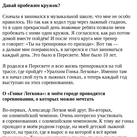
Давай пробежим кружок?
Сначала я занимался в музыкальной школе, что мне не особо
нравилось. Но так как я ходил туда через лыжный стадион,
то в один прекрасный день знакомые ребята позвали меня
пробежать с ними один кружок. Я согласился, как раз потом
домой вместе пойдём! И после этого круга мне тренер
и говорит: «Ты на тренировки-то приходи». Вот так —
а дальше мне понравилось, я загорелся и стал заниматься
каждый день. Это было в Пересвете. Мне было 10 лет.
Я родился в Пересвете и всю жизнь тренировался на той
трассе, где пройдёт «Уралхим Гонка Легкова». Именно там
я и начал свой путь в лыжных гонках, а теперь каждый год
выступаю на этих соревнованиях.
О «Гонке Легкова»: в моём городе проводятся
соревнования, о которых можно мечтать
Во-первых, Александр Легков мой друг. Во-вторых,
он олимпийский чемпион. Очень интересно участвовать
в соревнованиях с олимпийским чемпионом. К тому же гонка
проходит в моём родном городе, на моей детской лыжной
трассе, на трассе, где я вырос и на которой я всё время